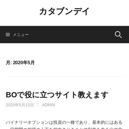
コ
カタブンデイ
ン
テ
ン
ツ
検
メニュー
へ
ス
索:
キ
ッ
月:
2020年5月
プ
BOで役に立つサイト教えます
2020年5月12日
/
ADMIN
バイナリーオプションは投資の一種であり、基本的にはある