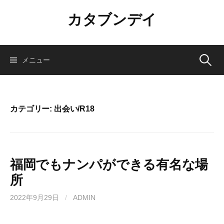
コ
カタブンデイ
ン
テ
ン
ツ
検
メニュー
へ
ス
索:
キ
ッ
カテゴリー:
出会い/R18
プ
福岡でもナンパができる有名な場
所
2022年9月29日
/
ADMIN